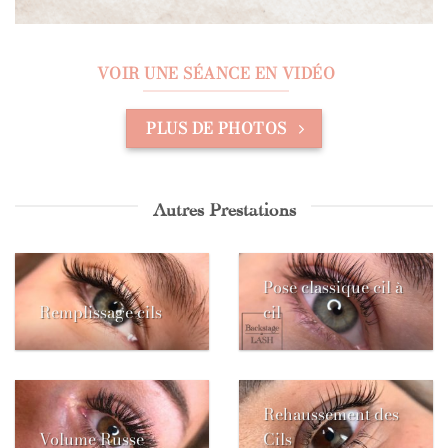
VOIR UNE SÉANCE EN VIDÉO
PLUS DE PHOTOS
Autres Prestations
Pose classique cil à
Remplissage cils
cil
Rehaussement des
Volume Russe
Cils