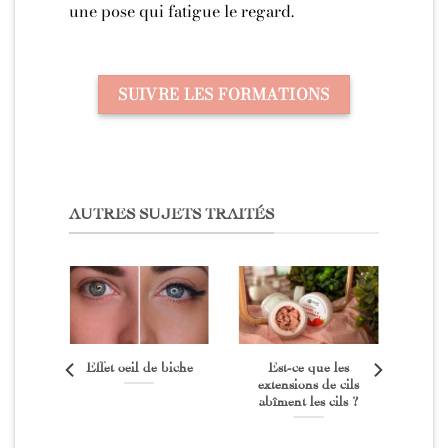
une pose qui fatigue le regard.
SUIVRE LES FORMATIONS
AUTRES SUJETS TRAITÉS
ns à
Effet oeil de biche
Est-ce que les
re
extensions de cils
iaire
abîment les cils ?
 une
cils